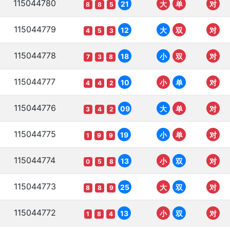
115044780
21
大
单
对
8
8
5
115044779
12
大
双
对
4
5
3
115044778
18
小
双
对
7
3
8
115044777
10
小
单
对
4
4
2
115044776
09
大
单
对
3
4
2
115044775
19
小
单
对
1
9
9
115044774
13
小
双
对
0
5
8
115044773
25
大
双
对
8
8
9
115044772
13
小
双
对
1
8
4