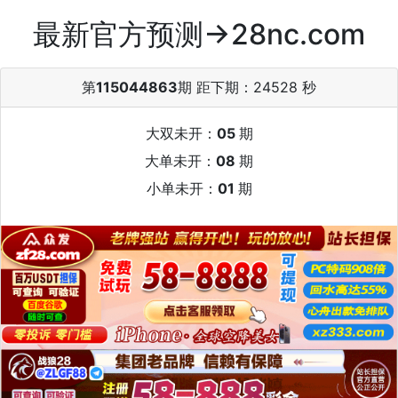
最新官方预测→28nc.com
第
115044863
期 距下期：
24528 秒
大双未开：
05
期
大单未开：
08
期
小单未开：
01
期