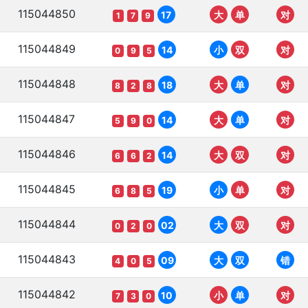
115044850
17
大
单
对
1
7
9
115044849
14
小
双
对
0
9
5
115044848
18
大
单
对
8
2
8
115044847
14
大
单
对
5
9
0
115044846
14
大
双
对
6
6
2
115044845
19
小
单
对
6
8
5
115044844
02
大
双
对
0
2
0
115044843
09
大
双
错
4
0
5
115044842
10
小
单
对
7
3
0