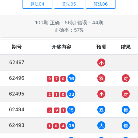
算法04
算法05
算法06
100
期 正确：
56
期 错误：
44
期
正确率：
57
%
期号
开奖内容
预测
结果
62497
小
62496
16
双
对
9
7
0
62495
03
小
对
2
1
0
62494
15
双
错
5
9
1
62493
05
大
错
1
0
4