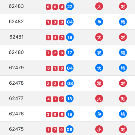
62483
22
大
对
9
9
4
62482
04
单
错
1
3
0
62481
18
大
对
5
6
7
62480
17
双
错
7
2
8
62479
04
大
错
0
1
3
62478
08
双
对
2
2
4
62477
18
大
对
4
7
7
62476
18
单
错
3
9
6
62475
08
小
对
1
7
0