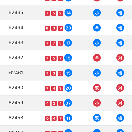
62465
14
小
错
7
5
2
62464
20
单
错
8
3
9
62463
17
小
错
7
7
3
62462
19
单
对
7
5
7
62461
15
小
错
7
3
5
62460
20
双
对
7
4
9
62459
07
小
对
4
2
1
62458
11
双
错
0
4
7