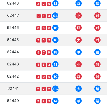
62448
13
双
错
2
2
9
62447
04
小
对
0
1
3
62446
16
双
对
0
8
8
62445
16
大
对
2
5
9
62444
18
单
错
6
7
5
62443
11
小
对
4
5
2
62442
10
双
对
4
0
6
62441
06
大
错
2
2
2
62440
14
单
错
9
2
3