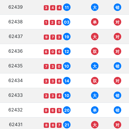
62439
11
大
错
3
4
4
62438
03
单
对
1
2
0
62437
19
大
对
9
7
3
62436
12
双
对
6
0
6
62435
10
大
错
7
3
0
62434
14
双
对
3
3
8
62433
10
大
错
3
3
4
62432
20
单
错
9
6
5
62431
21
大
对
8
6
7