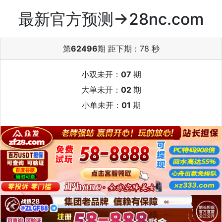
最新官方预测→28nc.com
第
62496
期 距下期：
78 秒
小双未开：
07
期
大单未开：
02
期
小单未开：
01
期