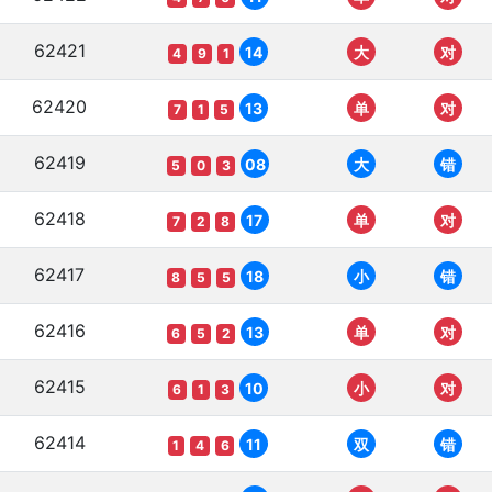
62421
14
大
对
4
9
1
62420
13
单
对
7
1
5
62419
08
大
错
5
0
3
62418
17
单
对
7
2
8
62417
18
小
错
8
5
5
62416
13
单
对
6
5
2
62415
10
小
对
6
1
3
62414
11
双
错
1
4
6