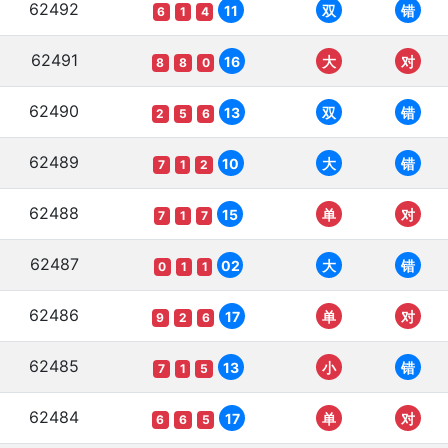
62492
11
双
错
6
1
4
62491
16
大
对
8
8
0
62490
13
双
错
2
5
6
62489
10
大
错
7
1
2
62488
15
单
对
7
1
7
62487
02
大
错
0
1
1
62486
17
单
对
9
2
6
62485
13
小
错
7
1
5
62484
17
单
对
6
6
5