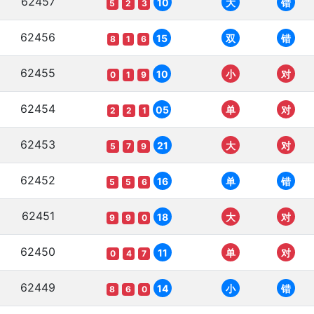
62457
10
大
错
5
2
3
62456
15
双
错
8
1
6
62455
10
小
对
0
1
9
62454
05
单
对
2
2
1
62453
21
大
对
5
7
9
62452
16
单
错
5
5
6
62451
18
大
对
9
9
0
62450
11
单
对
0
4
7
62449
14
小
错
8
6
0