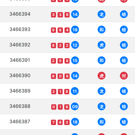
3466394
14
龙
错
3
3
8
3466393
19
和
错
9
6
4
3466392
12
虎
错
8
2
2
3466391
15
和
错
2
5
8
3466390
14
虎
对
6
0
8
3466389
11
龙
错
2
1
8
3466388
09
龙
错
0
1
8
3466387
18
和
错
7
8
3