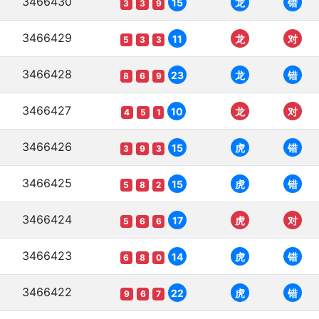
3466430
15
龙
错
3
3
9
3466429
11
龙
对
5
3
3
3466428
23
龙
错
8
6
9
3466427
10
龙
对
4
5
1
3466426
15
虎
错
3
9
3
3466425
15
虎
错
5
8
2
3466424
17
虎
对
5
6
6
3466423
14
虎
错
6
8
0
3466422
22
虎
错
9
6
7