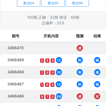
算法04
算法05
算法06
100
期 正确：
32
期 错误：
68
期
正确率：
32
%
期号
开奖内容
预测
结果
3466470
虎
3466469
12
和
错
2
6
4
3466468
10
和
错
7
0
3
3466467
13
和
错
1
8
4
3466466
09
虎
对
0
7
2