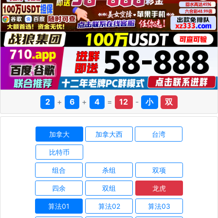
2
+
6
+
4
=
12
-
小
双
加拿大
加拿大西
台湾
比特币
组合
杀组
双项
四余
双组
龙虎
算法01
算法02
算法03