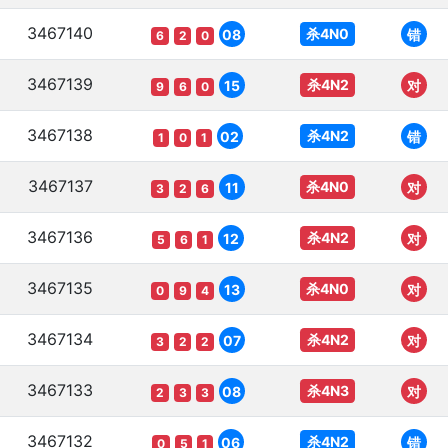
3467140
杀4N0
08
错
6
2
0
3467139
杀4N2
15
对
9
6
0
3467138
杀4N2
02
错
1
0
1
3467137
杀4N0
11
对
3
2
6
3467136
杀4N2
12
对
5
6
1
3467135
杀4N0
13
对
0
9
4
3467134
杀4N2
07
对
3
2
2
3467133
杀4N3
08
对
2
3
3
3467132
杀4N2
06
错
0
5
1