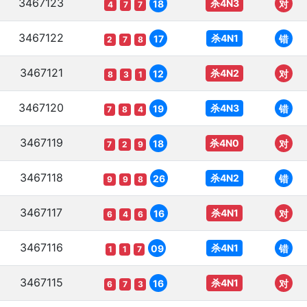
3467123
杀4N3
18
对
4
7
7
3467122
杀4N1
17
错
2
7
8
3467121
杀4N2
12
对
8
3
1
3467120
杀4N3
19
错
7
8
4
3467119
杀4N0
18
对
7
2
9
3467118
杀4N2
26
错
9
9
8
3467117
杀4N1
16
对
6
4
6
3467116
杀4N1
09
错
1
1
7
3467115
杀4N1
16
对
6
7
3