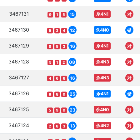
3467131
杀4N1
15
对
9
1
5
3467130
杀4N0
12
错
5
3
4
3467129
杀4N1
16
对
8
5
3
3467128
杀4N3
08
对
5
1
2
3467127
杀4N3
16
对
4
6
6
3467126
杀4N1
25
错
8
8
9
3467125
杀4N0
23
对
5
9
9
3467124
杀4N2
13
对
2
8
3