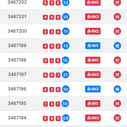
3467202
杀4N0
22
对
9
5
8
3467201
杀4N3
10
对
4
6
0
3467200
杀4N2
11
对
3
4
4
3467199
杀4N1
13
错
4
6
3
3467198
杀4N1
10
对
0
1
9
3467197
杀4N3
21
对
8
6
7
3467196
杀4N2
10
错
8
2
0
3467195
杀4N1
10
对
1
8
1
3467194
杀4N3
06
对
0
6
0