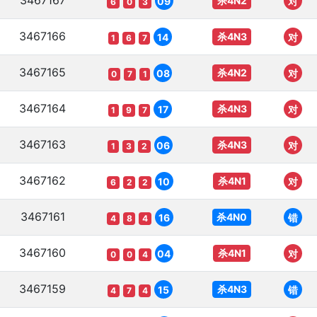
3467167
杀4N2
09
对
6
0
3
3467166
杀4N3
14
对
1
6
7
3467165
杀4N2
08
对
0
7
1
3467164
杀4N3
17
对
1
9
7
3467163
杀4N3
06
对
1
3
2
3467162
杀4N1
10
对
6
2
2
3467161
杀4N0
16
错
4
8
4
3467160
杀4N1
04
对
0
0
4
3467159
杀4N3
15
错
4
7
4