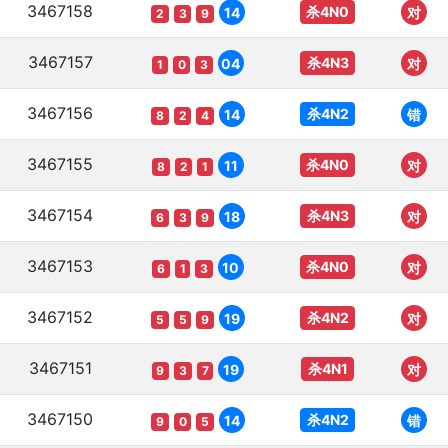
3467158
杀4N0
14
对
2
3
9
3467157
杀4N3
04
对
1
0
3
3467156
杀4N2
14
错
8
2
4
3467155
杀4N0
11
对
8
2
1
3467154
杀4N3
18
对
6
3
9
3467153
杀4N0
10
对
6
1
3
3467152
杀4N2
19
对
5
5
9
3467151
杀4N1
19
对
9
3
7
3467150
杀4N2
14
错
9
0
5