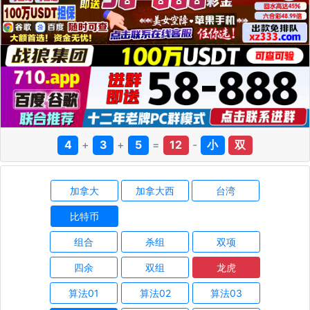
4
+
3
+
5
=
12
-
小
双
加拿大
加拿大西
台湾
比特币
组合
杀组
双项
四余
双组
龙虎
算法01
算法02
算法03