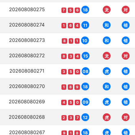
202608080275
18
龙
对
7
5
6
202608080274
11
和
错
1
6
4
202608080273
10
和
错
8
1
1
202608080272
15
龙
对
8
3
4
202608080271
08
虎
错
3
5
0
202608080270
18
和
错
1
8
9
202608080269
09
虎
错
4
5
0
202608080268
12
虎
对
2
3
7
202608080267
18
虎
错
9
1
8