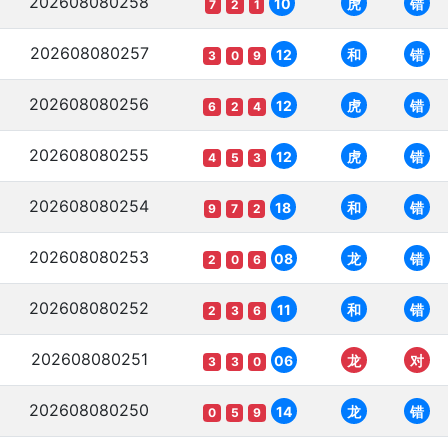
202608080258
10
虎
错
7
2
1
202608080257
12
和
错
3
0
9
202608080256
12
虎
错
6
2
4
202608080255
12
虎
错
4
5
3
202608080254
18
和
错
9
7
2
202608080253
08
龙
错
2
0
6
202608080252
11
和
错
2
3
6
202608080251
06
龙
对
3
3
0
202608080250
14
龙
错
0
5
9