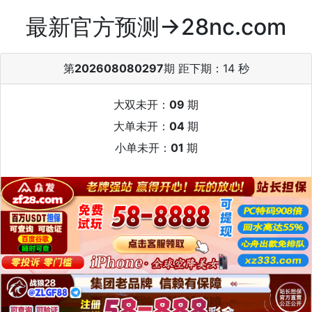
最新官方预测→28nc.com
第
202608080297
期 距下期：
14 秒
大双未开：
09
期
大单未开：
04
期
小单未开：
01
期