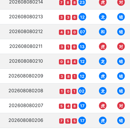
202608080214
23
虎
对
7
8
8
202608080213
12
龙
错
3
3
6
202608080212
07
和
错
4
3
0
202608080211
13
虎
对
3
1
9
202608080210
12
龙
错
0
8
4
202608080209
12
虎
错
3
8
1
202608080208
02
龙
错
1
0
1
202608080207
17
虎
对
5
4
8
202608080206
17
虎
错
7
5
5