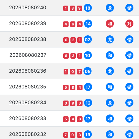
202608080240
18
龙
错
1
8
9
202608080239
14
和
对
4
6
4
202608080238
03
龙
错
0
2
1
202608080237
10
和
错
6
3
1
202608080236
08
龙
错
1
0
7
202608080235
17
和
错
5
8
4
202608080234
12
龙
错
0
9
3
202608080233
17
和
错
5
4
8
202608080232
19
和
错
7
9
3