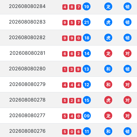
202608080284
19
龙
错
4
8
7
202608080283
21
虎
错
9
5
7
202608080282
18
虎
错
9
9
0
202608080281
14
龙
对
6
6
2
202608080280
13
和
错
1
3
9
202608080279
12
和
对
4
4
4
202608080278
15
虎
对
5
2
8
202608080277
09
龙
对
5
4
0
202608080276
11
和
错
5
0
6