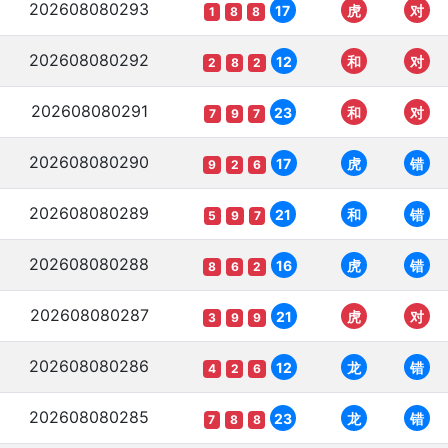
202608080293
17
虎
对
1
8
8
202608080292
12
和
对
2
8
2
202608080291
23
和
对
7
9
7
202608080290
17
虎
错
9
2
6
202608080289
21
和
错
5
9
7
202608080288
16
虎
错
8
6
2
202608080287
21
虎
对
3
9
9
202608080286
12
龙
错
4
2
6
202608080285
23
龙
错
7
8
8