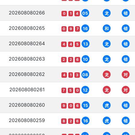
202608080266
05
龙
错
0
1
4
202608080265
16
和
错
0
9
7
202608080264
13
龙
错
4
4
5
202608080263
10
龙
错
2
2
6
202608080262
08
龙
对
4
1
3
202608080261
12
龙
对
7
5
0
202608080260
15
虎
错
9
0
6
202608080259
16
虎
错
8
2
6