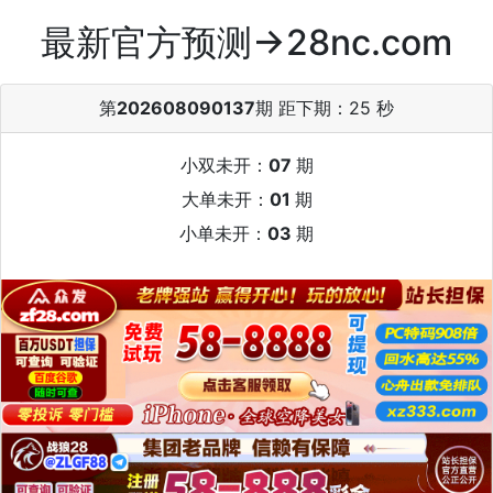
最新官方预测→28nc.com
第
202608090137
期 距下期：
25 秒
小双未开：
07
期
大单未开：
01
期
小单未开：
03
期