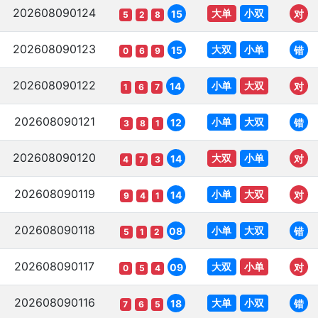
202608090124
大单
小双
15
对
5
2
8
202608090123
大双
小单
15
错
0
6
9
202608090122
小单
大双
14
对
1
6
7
202608090121
小单
大双
12
错
3
8
1
202608090120
大双
小单
14
对
4
7
3
202608090119
小单
大双
14
对
9
4
1
202608090118
小单
大双
08
错
5
1
2
202608090117
大双
小单
09
对
0
5
4
202608090116
大单
小双
18
错
7
6
5