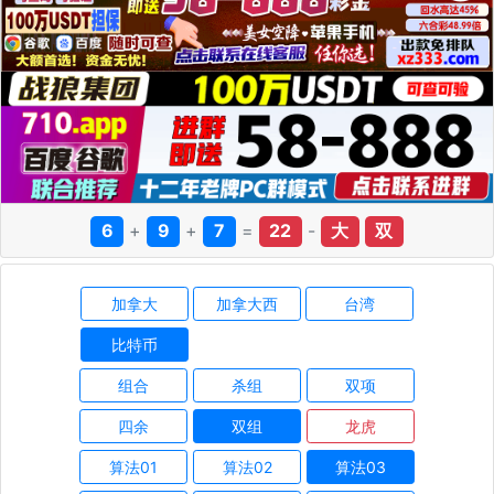
6
+
9
+
7
=
22
-
大
双
加拿大
加拿大西
台湾
比特币
组合
杀组
双项
四余
双组
龙虎
算法01
算法02
算法03