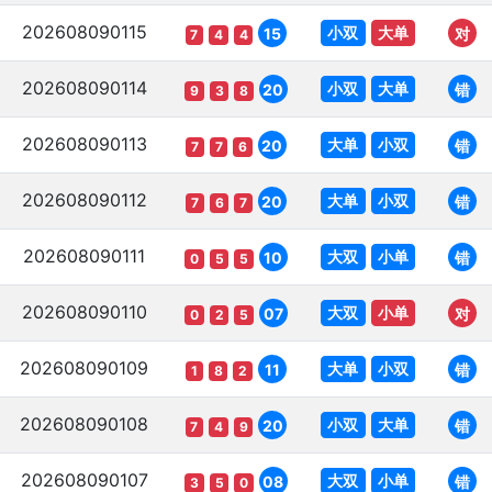
202608090115
小双
大单
15
对
7
4
4
202608090114
小双
大单
20
错
9
3
8
202608090113
大单
小双
20
错
7
7
6
202608090112
大单
小双
20
错
7
6
7
202608090111
大双
小单
10
错
0
5
5
202608090110
大双
小单
07
对
0
2
5
202608090109
大单
小双
11
错
1
8
2
202608090108
小双
大单
20
错
7
4
9
202608090107
大双
小单
08
错
3
5
0