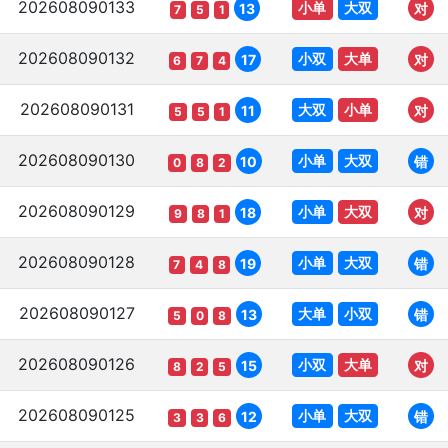
202608090133
小单
大双
13
对
7
5
1
202608090132
小双
大单
17
对
6
7
4
202608090131
大双
小单
11
对
5
5
1
202608090130
小单
大双
10
错
0
8
2
202608090129
小单
大双
18
对
9
8
1
202608090128
小单
大双
19
错
7
4
8
202608090127
大单
小双
13
错
5
0
8
202608090126
小双
大单
15
对
8
2
5
202608090125
小单
大双
12
错
3
3
6