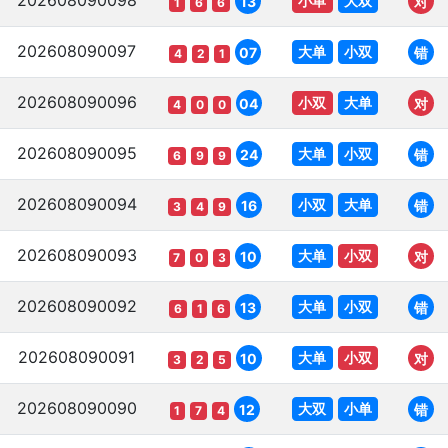
202608090098
小单
大双
13
对
1
6
6
202608090097
大单
小双
07
错
4
2
1
202608090096
小双
大单
04
对
4
0
0
202608090095
大单
小双
24
错
6
9
9
202608090094
小双
大单
16
错
3
4
9
202608090093
大单
小双
10
对
7
0
3
202608090092
大单
小双
13
错
6
1
6
202608090091
大单
小双
10
对
3
2
5
202608090090
大双
小单
12
错
1
7
4