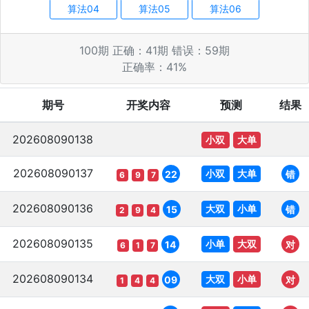
算法04
算法05
算法06
100
期 正确：
41
期 错误：
59
期
正确率：
41
%
期号
开奖内容
预测
结果
202608090138
小双
大单
202608090137
小双
大单
22
错
6
9
7
202608090136
大双
小单
15
错
2
9
4
202608090135
小单
大双
14
对
6
1
7
202608090134
大双
小单
09
对
1
4
4