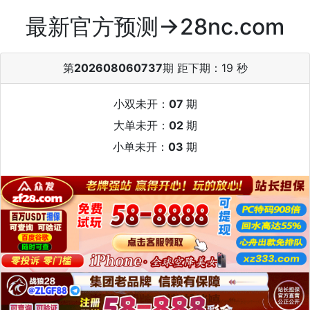
最新官方预测→28nc.com
第
202608060737
期 距下期：
19 秒
小双未开：
07
期
大单未开：
02
期
小单未开：
03
期