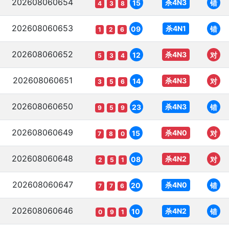
202608060654
杀4N3
15
错
4
3
8
202608060653
杀4N1
09
错
1
2
6
202608060652
杀4N3
12
对
5
3
4
202608060651
杀4N3
14
对
3
5
6
202608060650
杀4N3
23
错
9
5
9
202608060649
杀4N0
15
对
7
8
0
202608060648
杀4N2
08
对
2
5
1
202608060647
杀4N0
20
错
7
7
6
202608060646
杀4N2
10
错
0
9
1