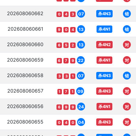
202608060662
杀4N3
07
错
0
4
3
202608060661
杀4N1
13
错
9
0
4
202608060660
杀4N2
13
对
6
5
2
202608060659
杀4N1
22
对
6
7
9
202608060658
杀4N3
07
错
3
3
1
202608060657
杀4N3
09
对
1
7
1
202608060656
杀4N1
24
对
6
9
9
202608060655
杀4N3
04
对
0
4
0