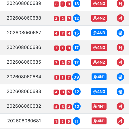
202608060689
杀4N0
18
对
8
1
9
202608060688
杀4N2
12
对
3
2
7
202608060687
杀4N3
15
错
4
7
4
202608060686
杀4N0
17
对
7
1
9
202608060685
杀4N2
17
对
7
3
7
202608060684
杀4N1
09
错
1
1
7
202608060683
杀4N0
12
错
4
3
5
202608060682
杀4N1
12
对
4
5
3
202608060681
杀4N1
11
对
1
5
5