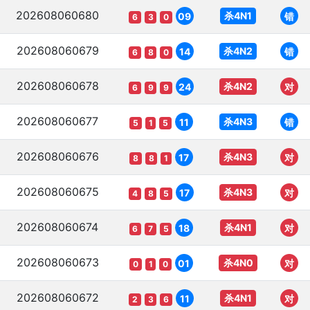
202608060680
杀4N1
09
错
6
3
0
202608060679
杀4N2
14
错
6
8
0
202608060678
杀4N2
24
对
6
9
9
202608060677
杀4N3
11
错
5
1
5
202608060676
杀4N3
17
对
8
8
1
202608060675
杀4N3
17
对
4
8
5
202608060674
杀4N1
18
对
6
7
5
202608060673
杀4N0
01
对
0
1
0
202608060672
杀4N1
11
对
2
3
6