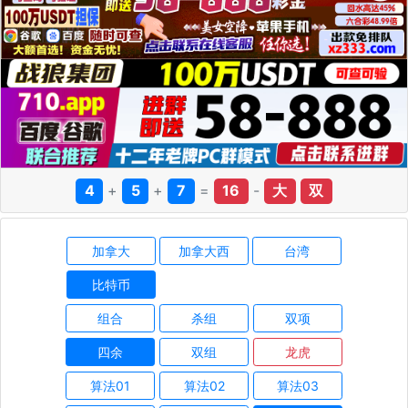
4
+
5
+
7
=
16
-
大
双
加拿大
加拿大西
台湾
比特币
组合
杀组
双项
四余
双组
龙虎
算法01
算法02
算法03