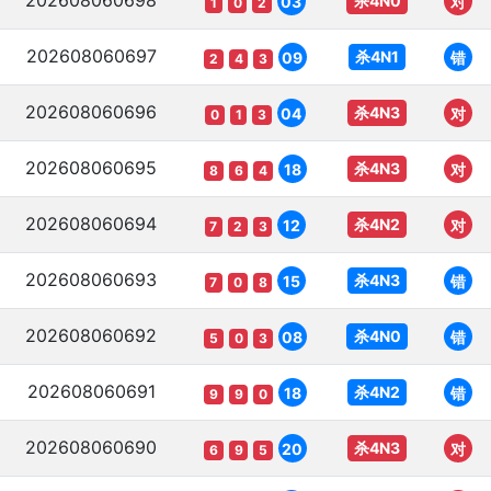
202608060698
杀4N0
03
对
1
0
2
202608060697
杀4N1
09
错
2
4
3
202608060696
杀4N3
04
对
0
1
3
202608060695
杀4N3
18
对
8
6
4
202608060694
杀4N2
12
对
7
2
3
202608060693
杀4N3
15
错
7
0
8
202608060692
杀4N0
08
错
5
0
3
202608060691
杀4N2
18
错
9
9
0
202608060690
杀4N3
20
对
6
9
5