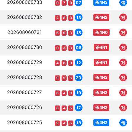
202608060733
杀4N3
07
错
0
7
0
202608060732
杀4N2
13
对
2
8
3
202608060731
杀4N0
18
对
6
9
3
202608060730
杀4N1
06
对
0
3
3
202608060729
杀4N1
12
对
4
8
0
202608060728
杀4N3
20
对
9
5
6
202608060727
杀4N2
19
对
6
4
9
202608060726
杀4N2
17
对
8
4
5
202608060725
杀4N2
18
错
9
4
5